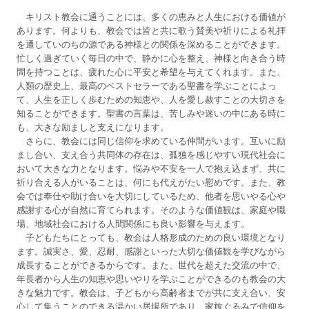
キリスト教会に通うことには、多くの恵みと人生における価値が
あります。何よりも、教会では皆と共に歌う賛美や祈りによる礼拝
を通していのちの源である神様との関係を深めることができます。
忙しく過ぎていく毎日の中で、静かに心を整え、神様と向き合う時
間を持つことは、疲れた心に平安と希望を与えてくれます。また、
人類の歴史上、最高のベストセラーである聖書を学ぶことによっ
て、人生を正しく歩むための知恵や、人を愛し赦すことの大切さを
知ることができます。聖書の言葉は、苦しみや迷いの中にある時に
も、大きな励ましと支えになります。
さらに、教会には同じ信仰を求めている仲間がいます。互いに励
まし合い、支え合う共同体の存在は、孤独を感じやすい現代社会に
おいて大きな力となります。悩みや不安を一人で抱え込まず、共に
祈り合える人がいることは、何にも代えがたい慰めです。また、教
会では奉仕や助け合いを大切にしているため、他者を思いやる心や
感謝する心が自然に育てられます。そのような価値観は、家庭や職
場、地域社会における人間関係にも良い影響を与えます。
子どもたちにとっても、教会は人格形成のための良い環境となり
ます。誠実さ、愛、忍耐、感謝といった大切な価値観を学びながら
成長することができるからです。また、世代を超えた交流の中で、
年長者から人生の知恵や思いやりを学ぶことができるのも教会の大
きな魅力です。教会は、子どもから高齢者までが共に支え合い、安
心して集うことのできる温かい居場所であり、家族ぐるみで信仰を