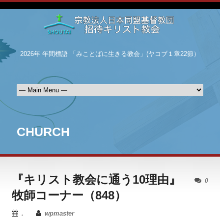
2026年 年間標語 「みことばに生きる教会」(ヤコブ１章22節）
CHURCH
『キリスト教会に通う10理由』
0
牧師コーナー（848）
.
wpmaster