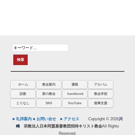
ホーム
教会案内
週報
アルバム
説教
家の教会
handbook
教会学校
とりなし
SNS
YouTube
復興支援
■ 礼拝案内
■ お問い合せ
■ アクセス
Copyright © 2026
川
崎
宗教法人日本同盟基督教団招待キリスト教会
All Rights
Reserved.