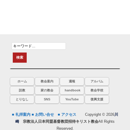
ホーム
教会案内
週報
アルバム
説教
家の教会
handbook
教会学校
とりなし
SNS
YouTube
復興支援
■ 礼拝案内
■ お問い合せ
■ アクセス
Copyright © 2026
川
崎
宗教法人日本同盟基督教団招待キリスト教会
All Rights
Reserved.