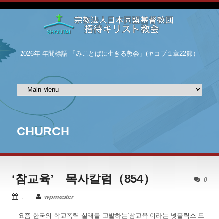
2026年 年間標語 「みことばに生きる教会」(ヤコブ１章22節）
CHURCH
‘참교육’ 목사칼럼（854）
0
.
wpmaster
요즘 한국의 학교폭력 실태를 고발하는‘참교육’이라는 넷플릭스 드