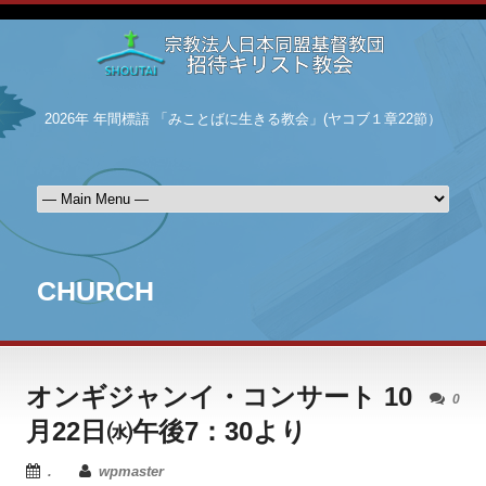
2026年 年間標語 「みことばに生きる教会」(ヤコブ１章22節）
CHURCH
オンギジャンイ・コンサート 10
0
月22日㈬午後7：30より
.
wpmaster