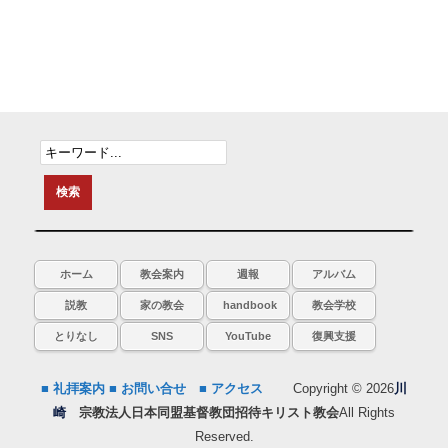
ホーム
教会案内
週報
アルバム
説教
家の教会
handbook
教会学校
とりなし
SNS
YouTube
復興支援
■ 礼拝案内
■ お問い合せ
■ アクセス
Copyright © 2026
川
崎
宗教法人日本同盟基督教団招待キリスト教会
All Rights
Reserved.