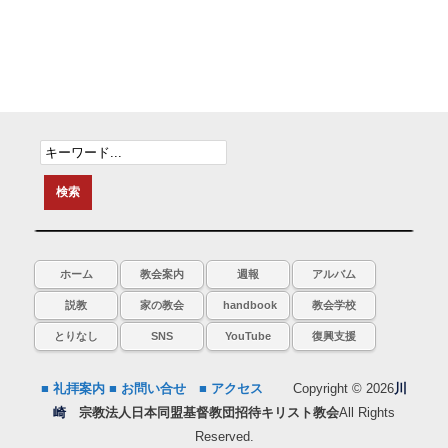
ホーム
教会案内
週報
アルバム
説教
家の教会
handbook
教会学校
とりなし
SNS
YouTube
復興支援
■ 礼拝案内
■ お問い合せ
■ アクセス
Copyright © 2026
川
崎
宗教法人日本同盟基督教団招待キリスト教会
All Rights
Reserved.