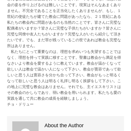
会の姿を作り上げるのは難しいことです。現実はそんなあまくあり
ません。不完全であることを正当化したくありませんが、もし、１
世紀の使徒たちが建てた教会に問題があったなら、２１世紀にある
私たちの教会内に問題があるのも当然のことです。皆さんに完璧な
配偶者がいますか？皆さんに完璧な子供たちがいますか？皆さんに
完璧な同僚や友人たちがいますか？完璧な人がいたら紹介して頂き
たいです。でも、まだ罪が残っているこの世であれば教会も完璧な
所はありません。
私たちにとって重要なのは、理想を求めいつも失望することでは
なく、理想を持って実践に移すことです。聖書は教会から満足を得
なさいより教会を愛するように教えています。教会が温かくなって
欲しい人は教会で温かい人になって下さい。教会が寛容であって欲
しいと思う人は寛容さを分かち合って下さい。教会がもっと明るく
なって欲しいと思う人は明るく礼拝し明るく挨拶をして下さい。こ
の地上に完璧な教会はありません。それでも、主イエスキリストは
その教会のかしらであり、弱い教会を用いられます。私たちも愛の
実践を通して共に教会の成長を経験しましょう。
チョ・ドリュー
About the Author