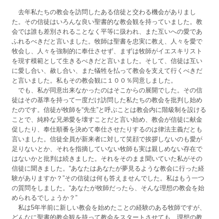
去年私たちの教会を訪問したある信徒と交わる機会がありまし
た。その信徒はいろんな良い聖書的な教会観を持っていました。教
会では誰も差別されることなく平等に扱われ、また互いへの愛であ
ふれるべきだと言いました。牧師は聖書を忠実に教え、人々を愛で
牧会し、人々を強制的に奉仕させず、まずは牧師がイエスキリスト
を現す模範として生きるべきだと言いました。そして、信徒は互い
に愛し合い、赦し合い、また犠牲を払って教会を支えて行くべきだ
と言いました。私もその教会観に１００％同意しました。
でも、私が同意出来なかったのはそこからの展開でした。その信
徒はその基準を持って一度だけ訪問した私たちの教会を批判し始め
たのです。信徒が牧師を“先生”と呼ぶことは教会内に階級制を設ける
ことで、純粋な兄弟愛を壊すことだと言い始め、教会が信徒に献金
促したり、奉仕順番を決めて奉仕させたりするのは律法主義だとも
言いました。信徒全員が新来者に対して笑顔で挨拶しないのも愛が
足りないとか、それを指摘していない牧師も実は親しめない存在で
はないかと批判は続きました。それをそのまま聞いていた私がその
信徒に聞きました。“あなたはあなたが夢見るような教会に行った経
験がありますか？”その信徒は何も答えませんでした。私はもう一つ
の質問をしました。“あなたが牧師だったら、そんな理想の教会を始
められるでしょうか？”
私は5年半前に新しい教会を始めたことの経験のある牧師ですが、
どんなに聖書的教会観を持って教会をスタートさせても、理想の教