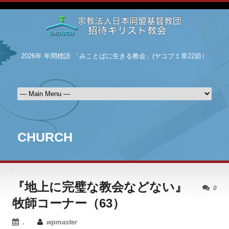
2026年 年間標語 「みことばに生きる教会」(ヤコブ１章22節）
CHURCH
『地上に完璧な教会などない』
0
牧師コーナー（63）
.
wpmaster