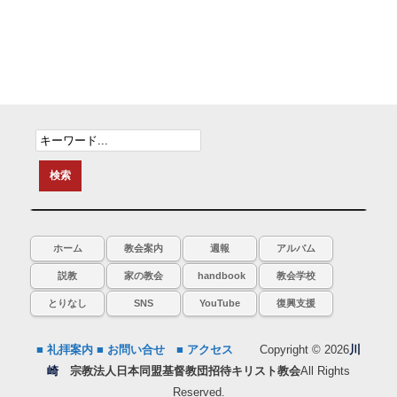
ホーム
教会案内
週報
アルバム
説教
家の教会
handbook
教会学校
とりなし
SNS
YouTube
復興支援
■ 礼拝案内
■ お問い合せ
■ アクセス
Copyright © 2026
川
崎
宗教法人日本同盟基督教団招待キリスト教会
All Rights
Reserved.