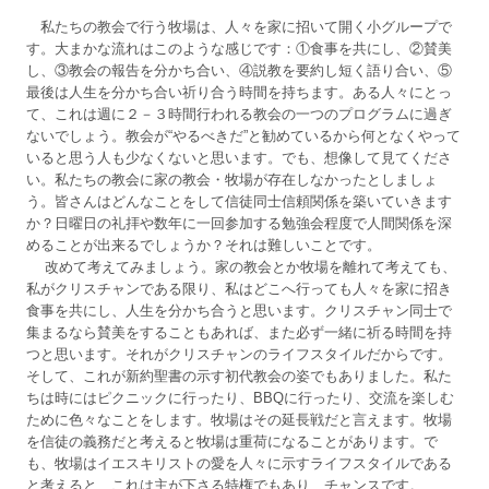
私たちの教会で行う牧場は、人々を家に招いて開く小グループで
す。大まかな流れはこのような感じです：①食事を共にし、②賛美
し、③教会の報告を分かち合い、④説教を要約し短く語り合い、⑤
最後は人生を分かち合い祈り合う時間を持ちます。ある人々にとっ
て、これは週に２－３時間行われる教会の一つのプログラムに過ぎ
ないでしょう。教会が“やるべきだ”と勧めているから何となくやって
いると思う人も少なくないと思います。でも、想像して見てくださ
い。私たちの教会に家の教会・牧場が存在しなかったとしましょ
う。皆さんはどんなことをして信徒同士信頼関係を築いていきます
か？日曜日の礼拝や数年に一回参加する勉強会程度で人間関係を深
めることが出来るでしょうか？それは難しいことです。
改めて考えてみましょう。家の教会とか牧場を離れて考えても、
私がクリスチャンである限り、私はどこへ行っても人々を家に招き
食事を共にし、人生を分かち合うと思います。クリスチャン同士で
集まるなら賛美をすることもあれば、また必ず一緒に祈る時間を持
つと思います。それがクリスチャンのライフスタイルだからです。
そして、これが新約聖書の示す初代教会の姿でもありました。私た
ちは時にはピクニックに行ったり、BBQに行ったり、交流を楽しむ
ために色々なことをします。牧場はその延長戦だと言えます。牧場
を信徒の義務だと考えると牧場は重荷になることがあります。で
も、牧場はイエスキリストの愛を人々に示すライフスタイルである
と考えると、これは主が下さる特権でもあり、チャンスです。