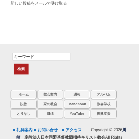
新しい投稿をメールで受け取る
ホーム
教会案内
週報
アルバム
説教
家の教会
handbook
教会学校
とりなし
SNS
YouTube
復興支援
■ 礼拝案内
■ お問い合せ
■ アクセス
Copyright © 2026
川
崎
宗教法人日本同盟基督教団招待キリスト教会
All Rights