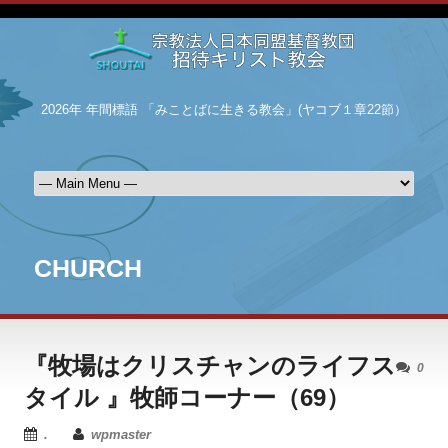
2026年 年間標語 「みことばに生きる教会」(ヤコブ１章22節）
CHURCH
『牧場はクリスチャンのライフス
0
タイル 』牧師コーナー（69）
.
wpmaster