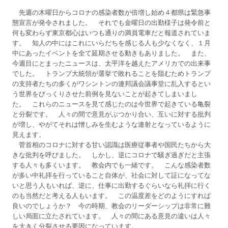
先週の木曜日からコロナの感染者数が倍増し始め４都県は緊急事
態宣言が発令されました。 それでも金曜日の出勤様子は発令前と
何も変わらず東京都心はいつも通りの満員電車だと報道されていま
す。 知人の中にはこれにいらだちを感じる人も少なくなく、１月
中にあったイベントを全て延期させる動きもありました。 また、
今週目にとまったニュースは、太平洋を越えたアメリカでの出来事
でした。 トランプ大統領が選挙で敗れることを阻むためトランプ
の支持者たちの多くがワシントンの連邦議会議事堂に乱入するとい
う世界をびっくりさせた前例を見ないことが起きてしまいまし
た。 これらのニュースを見て感じたのは今世界で起きている亀裂
と分裂です。 人々の間で意見がぶつかり合い、互いに対する批判
が増し、やがてそれは憎しみを生むような連射となっているように
見えます。
菅首相のコロナに対する甘い認識は医療従事者や国民たちから大
きな批判を呼びました。 しかし、逆にコロナで騒ぎ過ぎだと主張
する人々も多くいます。 教会内でも一緒です。 こんな感染者数
が多い中礼拝を行っていること自体が、社会に対して証になってな
いと思う人もいれば、逆に、仕事に出勤するぐらいなら礼拝に行く
のも当然だと考える人もいます。 この温度差をどのようにすれば
良いのでしょうか？ 今の時期、教会のリーダーシップは非常に難
しい局面に立たされています。 人々の間にある意見の違いは人々
を大きく分裂させる要因になっています。