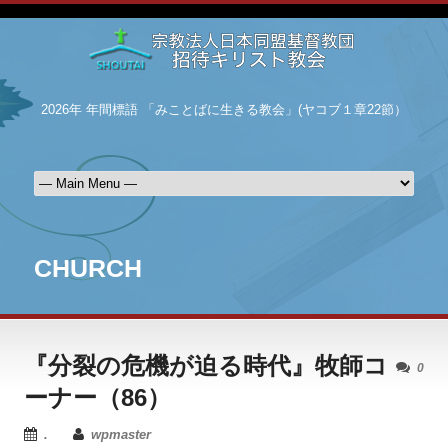
2026年 年間標語 「みことばに生きる教会」(ヤコブ１章22節）
CHURCH
『分裂の危機が迫る時代』牧師コ
0
ーナー（86）
.
wpmaster