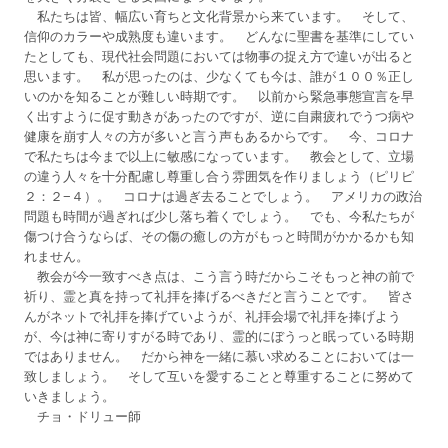
私たちは皆、幅広い育ちと文化背景から来ています。 そして、
信仰のカラーや成熟度も違います。 どんなに聖書を基準にしてい
たとしても、現代社会問題においては物事の捉え方で違いが出ると
思います。 私が思ったのは、少なくても今は、誰が１００％正し
いのかを知ることが難しい時期です。 以前から緊急事態宣言を早
く出すように促す動きがあったのですが、逆に自粛疲れでうつ病や
健康を崩す人々の方が多いと言う声もあるからです。 今、コロナ
で私たちは今まで以上に敏感になっています。 教会として、立場
の違う人々を十分配慮し尊重し合う雰囲気を作りましょう（ピリピ
２：２−４）。 コロナは過ぎ去ることでしょう。 アメリカの政治
問題も時間が過ぎれば少し落ち着くでしょう。 でも、今私たちが
傷つけ合うならば、その傷の癒しの方がもっと時間がかかるかも知
れません。
教会が今一致すべき点は、こう言う時だからこそもっと神の前で
祈り、霊と真を持って礼拝を捧げるべきだと言うことです。 皆さ
んがネットで礼拝を捧げていようが、礼拝会場で礼拝を捧げよう
が、今は神に寄りすがる時であり、霊的にぼうっと眠っている時期
ではありません。 だから神を一緒に慕い求めることにおいては一
致しましょう。 そして互いを愛することと尊重することに努めて
いきましょう。
チョ・ドリュー師