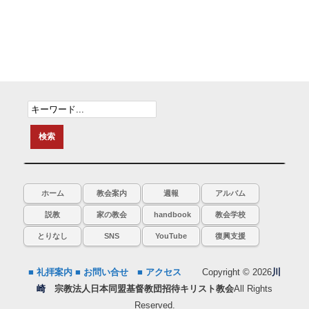
ホーム
教会案内
週報
アルバム
説教
家の教会
handbook
教会学校
とりなし
SNS
YouTube
復興支援
■ 礼拝案内
■ お問い合せ
■ アクセス
Copyright © 2026
川
崎
宗教法人日本同盟基督教団招待キリスト教会
All Rights
Reserved.