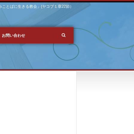
 「みことばに生きる教会」(ヤコブ１章22節）
お問い合わせ