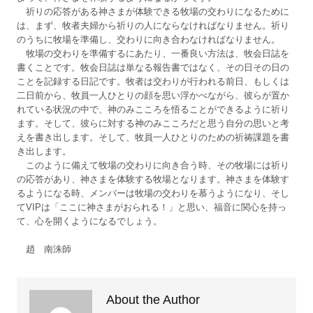
祈りの応答がある神さまが体験できる牧場の交わりになるために
は、まず、牧者夫婦から祈りの人にならなければなりません。祈り
のうちに牧場を準備し、交わりに向き合わなければなりません。
牧場の交わりを準備するにあたり、一番良い方法は、牧会日誌を
書くことです。牧会日誌は単なる報告書ではなく、その日その日の
ことを記録する日記です。牧者は交わりが行われる前日、もしくは
二日前から、牧員一人ひとりの顔を思い浮かべながら、彼らが置か
れている状況の中で、神のみこころを悟ることができるように祈り
ます。そして、彼らに対する神のみこころだと思う自分の思いと考
えを書き出します。そして、牧員一人ひとりのための祈祷課題を書
き出します。
このように備えて牧場の交わりに向き合う時、その牧場には祈り
の応答があり、神さまを体験する牧場となります。神さまを体験す
るようになる時、メンバーは牧場の交わりを慕うようになり、そし
てVIPは「ここに神さまがおられる！」と思い、福音に関心を持っ
て、心を開くようになるでしょう。
趙 南洙師
About the Author