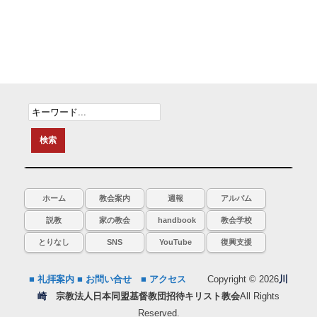
ホーム
教会案内
週報
アルバム
説教
家の教会
handbook
教会学校
とりなし
SNS
YouTube
復興支援
■ 礼拝案内
■ お問い合せ
■ アクセス
Copyright © 2026
川
崎
宗教法人日本同盟基督教団招待キリスト教会
All Rights
Reserved.