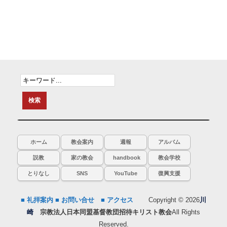
ホーム
教会案内
週報
アルバム
説教
家の教会
handbook
教会学校
とりなし
SNS
YouTube
復興支援
■ 礼拝案内
■ お問い合せ
■ アクセス
Copyright © 2026
川
崎
宗教法人日本同盟基督教団招待キリスト教会
All Rights
Reserved.