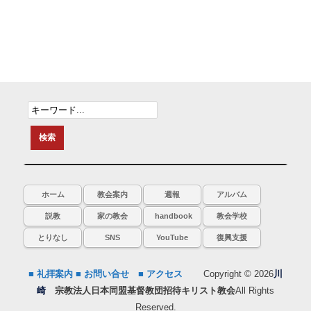
ホーム
教会案内
週報
アルバム
説教
家の教会
handbook
教会学校
とりなし
SNS
YouTube
復興支援
■ 礼拝案内
■ お問い合せ
■ アクセス
Copyright © 2026
川
崎
宗教法人日本同盟基督教団招待キリスト教会
All Rights
Reserved.