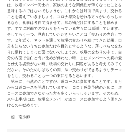
は、牧場メンバー同士の、家族のような関係性が薄くなったことを
意味するのではないでしょうか。これからは対面で集まり、交わる
ことを備えていきましょう。コロナ感染を恐れる方々がいらっしゃ
るなら、食事は各自で済ませて、飲み物だけにすることを勧めま
す。すでに対面での交わりをもっている方々には感謝しています。
そしてもう一つ、見直していただきたいことは「交わりの内容」で
す。２年近く、ネットを通して牧場の交わりを続けてきた結果、自
分も知らないうちに参加だけを目的とするような、薄っぺらな交わ
りに慣れてしまった面はないでしょうか。牧場の交わりの中で、自
分の内面で告白と悔い改めが伴わない時、またメンバーへの真の愛
と仕える姿勢がない時、牧場の交わりに問題があると考えてみてく
ださい。そのためしばらくの間、深い交わりができるようなテーマ
をもち、交わることも一つの案になると思います。
第三に、当然のことですが、道コースに参加することです。９月
からは道コースを開講していますが、コロナ感染予防のために、道
コースに参加できなかった方も多くいらっしゃいます。そのため、
来年上半期には、牧場全メンバーが道コースに参加するよう働きか
けるのを勧めます。
趙 南洙師