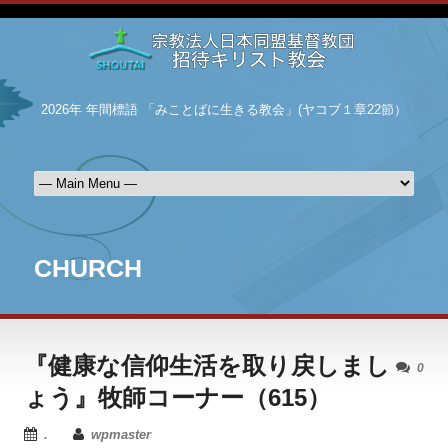
2026年 年間標語 「みことばに生きる教会」(ヤコブ１章22節）
CHURCH
『健康な信仰生活を取り戻しまし
0
ょう』牧師コーナー（615）
.
wpmaster