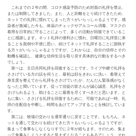
これまでの２年の間、コロナ感染予防のため対面の礼拝を禁止、
または制限してきました。また、人と距離をとり続けてきたため、
ネットでの礼拝に慣れてしまった方々がいらっしゃるようです。感
染者が激減した今も、体温のチェックやアルコール消毒、マスクの
着用を日常的に守ることによって、多くの活動が回復できているこ
とに感謝します。ネット礼拝の便利さに慣れ、日曜日に礼拝堂に来
ることを面倒や不便に思い、続けてネットで礼拝することに固執す
る方々がいらっしゃるようですが、これからは、自分の信仰とその
動機を確認し、健康な信仰生活を取り戻す具体的な行動をするべき
でしょう。
第一は、主日共同礼拝を回復することです。ライブ中継で礼拝を
ささげている方の話を伺うと、最初は顔をきれいに洗い、着替えて
身支度を整えてから礼拝をささげていたが、だんだん緊張感がなく
なったと聞いています。従って信徒の皆さんが誠心誠意、礼拝をさ
さげられるよう、助けることに最善を尽くすべきだと思います。と
もに集い、ささげる礼拝を回復するために、可能であれば一時、礼
拝の生配信を中断し、時間をあけてアップすることを検討していま
す。
第二は、牧場の交わりを通常通りに戻すことです。もちろん、ネ
ットを通して交わりを続けてきた方々もいらっしゃるようですが、
集まって食事をしなくなりすでに２年が経ちます。そのため、集ま
って食事をしようとすると気まずくなることもあるでしょう。それ