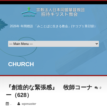
2026年 年間標語 「みことばに生きる教会」(ヤコブ１章22節）
CHURCH
『創造的な緊張感』 牧師コーナ
0
ー（628）
.
wpmaster