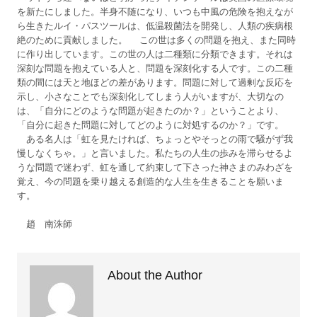
を新たにしました。半身不随になり、いつも中風の危険を抱えなが
ら生きたルイ・パスツールは、低温殺菌法を開発し、人類の疾病根
絶のために貢献しました。 この世は多くの問題を抱え、また同時
に作り出しています。この世の人は二種類に分類できます。それは
深刻な問題を抱えている人と、問題を深刻化する人です。この二種
類の間には天と地ほどの差があります。問題に対して過剰な反応を
示し、小さなことでも深刻化してしまう人がいますが、大切なの
は、「自分にどのような問題が起きたのか？」ということより、
「自分に起きた問題に対してどのように対処するのか？」です。
ある名人は「虹を見たければ、ちょっとやそっとの雨で騒がず我
慢しなくちゃ。」と言いました。私たちの人生の歩みを滞らせるよ
うな問題で迷わず、虹を通して約束して下さった神さまのみわざを
覚え、今の問題を乗り越える創造的な人生を生きることを願いま
す。
趙 南洙師
About the Author