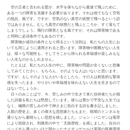
空の王者と言われる鷲が、水平を保ちながら最速で飛ぶために、
ある一つの障害を克服する必要があります。それは他でもなく空気
の抵抗、風です。ですが、空気のない真空の状態で飛べるという訳
ではありません。むしろ真空の状態だと飛ぶところか、すぐ落ちて
しまうでしょう。飛行の障害となる風ですが、それは障害物である
と同時に必須条件でもあるのです。
障害物が成功の条件となり得るという法則は、私たちの人生にお
いても同じように適用されると思います。障害物や困難がない人生
は、様々な可能性も、そしてそこから得られる幸福感や楽しみもな
い人生なのかもしれません。
たとえば、私たちの人生の中に、障害物や問題が全くないと想像
してみてください。もちろん、そのような人はいないと思います。
ですが、もしそのような人がいるとしたら、その人は創造的な緊張
感を失ったまま、やりがいや幸福感を味わえない人生を生きるので
はないでしょうか。
日々のみことばで、今、苦しみの中で生きて来た信仰者たちが残
した詩篇を私たちは黙想しています。彼らは豊かで平安な人生では
なく、極限の苦しみの中で神さまに告白する詩を書き記しました。
人類の歴史上、多くの偉大な思想家たちもまた、暗闇のトンネルを
通りながら素晴らしい思想を残しました。ジョン・バニヤンは冤罪
により投獄され、刑務所の中で「天路歴程」を残しました。自分の
ベッドすら運べないほど弱かったナイチンゲールは英国の医療環境