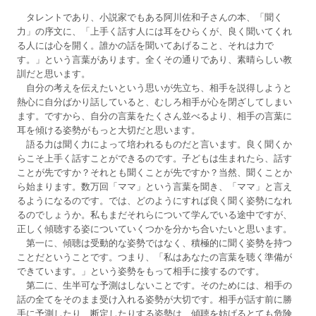
タレントであり、小説家でもある阿川佐和子さんの本、「聞く
力」の序文に、「上手く話す人には耳をひらくが、良く聞いてくれ
る人には心を開く。誰かの話を聞いてあげること、それは力で
す。」という言葉があります。全くその通りであり、素晴らしい教
訓だと思います。
自分の考えを伝えたいという思いが先立ち、相手を説得しようと
熱心に自分ばかり話していると、むしろ相手が心を閉ざしてしまい
ます。ですから、自分の言葉をたくさん並べるより、相手の言葉に
耳を傾ける姿勢がもっと大切だと思います。
語る力は聞く力によって培われるものだと言います。良く聞くか
らこそ上手く話すことができるのです。子どもは生まれたら、話す
ことが先ですか？それとも聞くことが先ですか？当然、聞くことか
ら始まります。数万回「ママ」という言葉を聞き、「ママ」と言え
るようになるのです。では、どのようにすれば良く聞く姿勢になれ
るのでしょうか。私もまだそれらについて学んでいる途中ですが、
正しく傾聴する姿についていくつかを分かち合いたいと思います。
第一に、傾聴は受動的な姿勢ではなく、積極的に聞く姿勢を持つ
ことだということです。つまり、「私はあなたの言葉を聴く準備が
できています。」という姿勢をもって相手に接するのです。
第二に、生半可な予測はしないことです。そのためには、相手の
話の全てをそのまま受け入れる姿勢が大切です。相手が話す前に勝
手に予測したり、断定したりする姿勢は、傾聴を妨げるとても危険