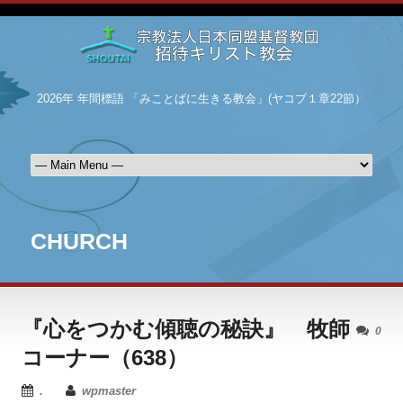
2026年 年間標語 「みことばに生きる教会」(ヤコブ１章22節）
CHURCH
『心をつかむ傾聴の秘訣』 牧師
0
コーナー（638）
.
wpmaster