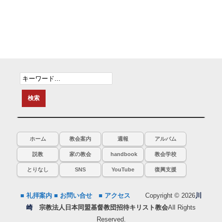
ホーム
教会案内
週報
アルバム
説教
家の教会
handbook
教会学校
とりなし
SNS
YouTube
復興支援
■ 礼拝案内
■ お問い合せ
■ アクセス
Copyright © 2026
川
崎
宗教法人日本同盟基督教団招待キリスト教会
All Rights
Reserved.