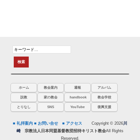
ホーム
教会案内
週報
アルバム
説教
家の教会
handbook
教会学校
とりなし
SNS
YouTube
復興支援
■ 礼拝案内
■ お問い合せ
■ アクセス
Copyright © 2026
川
崎
宗教法人日本同盟基督教団招待キリスト教会
All Rights
Reserved.