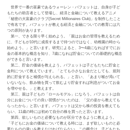
世界で一番の富豪であるウォーレン・バフェットは、自身が子ど
もたちの助言者として登場し、経済と金融について教えるアニメ
「秘密の大富豪のクラブ(Secret Millionaires Club)」を制作したこと
で有名です。バフェットが教える経済と金融についての教育には六
つの原則があります。
第一、できる限り早く始めよう。「親はお金の管理を教えるため
に、子どもが10代に成長するまで待つのではなく、幼稚園の時から
始めよう。」と言います。研究によると、3〜4歳になればすでにお
金の基本的な概念を知り、7歳になれば貯金についての基礎的な概念
ができると言います。
第二、貯金の価値を教えよう。バフェットは子どもたちに貯金と
金利について教えています。「とても小さなお金だとしても、規則
的に貯金すると補償が与えられる。」と言い、「あまり喉が渇いて
いないなら、飲み物を買って飲むより貯金すれば利息がついてお金
を増やせる。」と教えます。
第三、親は子どもの「ロールモデル」になろう。バフェットは自
分にお金についての良い習慣がついたのは、「父の姿から教えても
らったから」と言います。バフェットは父から株の投資を教えても
らい、11歳の時には初めて自分の株を買ったと言います。
第四、欲しいものと必要なものが区分できるように教えよう。
「子どもにお金の価値について教える時には、まず欲しいものと必
要なものの違いを教えなければならない。この概念は、子どもたち