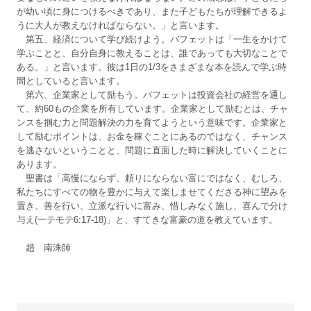
が幼い頃に身につけるべきであり、また子どもたちが理解できるよ
うに大人が教えなければならない。」と言います。
第五、経済について学び続けよう。バフェットは「一生をかけて
学ぶことと、自分自身に教えることは、誰であっても大切なことで
ある。」と言います。彼は1日の1/3をさまざまな本を読んで学ぶ時
間としていると言います。
第六、企業家として励もう。バフェットは投資会社の経営を通し
て、約60もの企業を所有しています。企業家として励むとは、チャ
ンスを掴む力と問題解決の力を育てようという意味です。企業家と
して励むポイントは、お金を稼ぐことにあるのではなく、チャンス
を逃さないということと、問題に直面した時に解決していくことに
あります。
聖書は「高慢にならず、頼りにならない富にではなく、むしろ、
私たちにすべての物を豊かに与えて楽しませてくださる神に望みを
置き、善を行い、立派な行いに富み、惜しみなく施し、喜んで分け
与え(一テモテ6:17-18)」と、すてきな富豪の道を教えています。
趙 南洙師