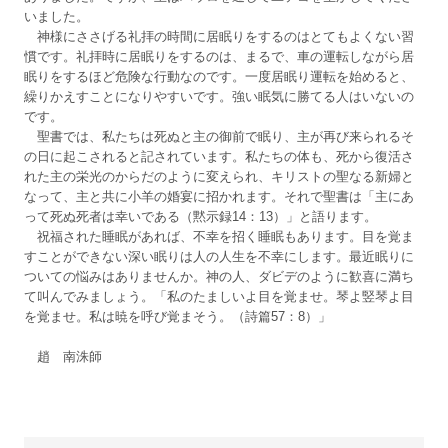
いました。
神様にささげる礼拝の時間に居眠りをするのはとてもよくない習
慣です。礼拝時に居眠りをするのは、まるで、車の運転しながら居
眠りをするほど危険な行動なのです。一度居眠り運転を始めると、
繰りかえすことになりやすいです。強い眠気に勝てる人はいないの
です。
聖書では、私たちは死ぬと主の御前で眠り、主が再び来られるそ
の日に起こされると記されています。私たちの体も、死から復活さ
れた主の栄光のからだのように変えられ、キリストの聖なる新婦と
なって、主と共に小羊の婚宴に招かれます。それで聖書は「主にあ
って死ぬ死者は幸いである（黙示録14：13）」と語ります。
祝福された睡眠があれば、不幸を招く睡眠もあります。目を覚ま
すことができない深い眠りは人の人生を不幸にします。最近眠りに
ついての悩みはありませんか。神の人、ダビデのように歓喜に満ち
て叫んでみましょう。「私のたましいよ目を覚ませ。琴よ竪琴よ目
を覚ませ。私は暁を呼び覚まそう。（詩篇57：8）」
趙 南洙師