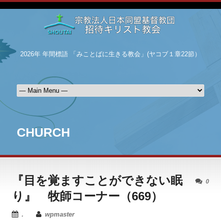
2026年 年間標語 「みことばに生きる教会」(ヤコブ１章22節）
CHURCH
『目を覚ますことができない眠
0
り』 牧師コーナー（669）
.
wpmaster