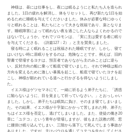
神様は、昼には仕事をし、夜には眠るようにと私たち人を造られ
ました。1日の疲れを解消し、体をリセットし、再び新たな1日を始
めるために睡眠を与えてくださいました。休みが必要な時にゆっく
りと眠れることは、私たちにとって大きな祝福であり、薬となりま
す。睡眠障害によって眠れない夜を過ごした人ならよくわかるので
はないでしょうか。それでソロモンは、「実に主は愛する者に眠り
を与えてくださる。（詩篇127：2）」と主を賛美しました。
寝る時によく眠れることは祝福された睡眠ですが、しかし、寝て
はいけない時に居眠りをするのは、危険なことです。例えば、旧約
聖書で登場するヨナは、預言者でありながら主のみことばに逆ら
い、反対方向の船に乗って船底で寝ていました。それで神様は船の
方向を変えるために激しい暴風を起こし、船底で寝ていたヨナを起
こし、神様が願われている道へと行かざるを得ないようにしまし
た。
イエス様はゲツセマネにて、一緒に祈るよう弟子たちに、「誘惑
に陥らないように、目を覚まして祈っていなさい。」とおっしゃい
ました。しかし、弟子たちは眠気に負け、そのまま寝てしまいまし
た。その結果、イエス様が十字架にかかって苦しまれた時、弟子た
ちはイエス様を否定し、逃げてしまいました。また、使徒の働き20
章に「ユテコ」という青年が登場しますが、彼もまた説教の間、窓
に腰掛け眠り込んでしまい、三階から落下して死んでしまう事故が
ありました。ですが、主はパウロを通してユテコを生かしてくださ