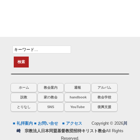
ホーム
教会案内
週報
アルバム
説教
家の教会
handbook
教会学校
とりなし
SNS
YouTube
復興支援
■ 礼拝案内
■ お問い合せ
■ アクセス
Copyright © 2026
川
崎
宗教法人日本同盟基督教団招待キリスト教会
All Rights
Reserved.