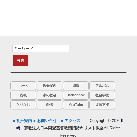
ホーム
教会案内
週報
アルバム
説教
家の教会
handbook
教会学校
とりなし
SNS
YouTube
復興支援
■ 礼拝案内
■ お問い合せ
■ アクセス
Copyright © 2026
川
崎
宗教法人日本同盟基督教団招待キリスト教会
All Rights
Reserved.