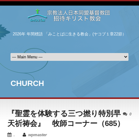
2026年 年間標語 「みことばに生きる教会」(ヤコブ１章22節）
CHURCH
『聖霊を体験する三つ撚り特別早
0
天祈祷会』 牧師コーナー（685）
.
wpmaster