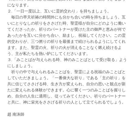
になります。
２.「一日一度以上、互いに霊的交わり」を持ちましょう。
毎日の早天祈祷の時間外にも分かち合いの時を持ちましょう。互
いにとりなしの祈りをささげた時、聖霊様が自分にどのように働い
てくださったか、祈りのパートナーが受けた主の御声と恵みが何で
あったかを互いに分かち合い、励まし、祝福してください。この霊
的交わりが、三つ撚りの祈りを最後まで続けられるようにしてくれ
ます。また、聖霊の火、祈りの火が消えることなく燃え続けるよ
う、主が私たちを熱い炉にしてくださいます。
３.「みことばが与えられる時、神のみことばとして受け取る」よう
にしましょう。
祈りの中で与えられるみことばを、聖霊による祝福のみことばと
していただきましょう。「一番偉大な祈り」である「主の祈り」を
共に信じてささげる時、生き方が変えられ、自分の思いと観点が新
たに変えられる体験ができます。心に響く一つのみことばを握りし
め、自分の人生に適用し、従ってみてください。祈りのパートナー
と共に、神に栄光をささげる祈りの人として立てられるでしょう。
趙 南洙師