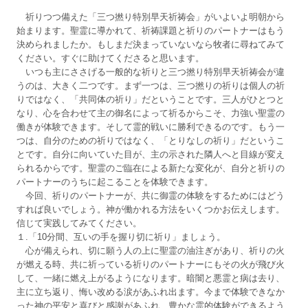
祈りつつ備えた「三つ撚り特別早天祈祷会」がいよいよ明朝から
始まります。聖霊に導かれて、祈祷課題と祈りのパートナーはもう
決められましたか。もしまだ決まっていないなら牧者に尋ねてみて
ください。すぐに助けてくださると思います。
いつも主にささげる一般的な祈りと三つ撚り特別早天祈祷会が違
うのは、大きく二つです。まず一つは、三つ撚りの祈りは個人の祈
りではなく、「共同体の祈り」だということです。三人がひとつと
なり、心を合わせて主の御名によって祈るからこそ、力強い聖霊の
働きが体験できます。そして霊的戦いに勝利できるのです。もう一
つは、自分のための祈りではなく、「とりなしの祈り」だというこ
とです。自分に向いていた目が、主の示された隣人へと目線が変え
られるからです。聖霊のご臨在による新たな変化が、自分と祈りの
パートナーのうちに起こることを体験できます。
今回、祈りのパートナーが、共に御霊の体験をするためにはどう
すれば良いでしょう。神が働かれる方法をいくつかお伝えします。
信じて実践してみてください。
１.「10分間、互いの手を握り切に祈り」ましょう。
心が備えられ、切に願う人の上に聖霊の油注ぎがあり、祈りの火
が燃える時、共に祈っている祈りのパートナーにもその火が飛び火
して、一緒に燃え上がるようになります。暗闇と悪霊と病は去り、
主に立ち返り、悔い改める涙があふれ出ます。今まで体験できなか
った神の平安と喜びと感謝があふれ、豊かな霊的体験ができるよう