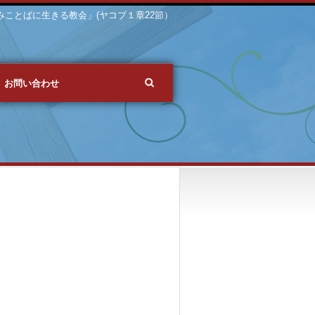
 「みことばに生きる教会」(ヤコブ１章22節）
お問い合わせ