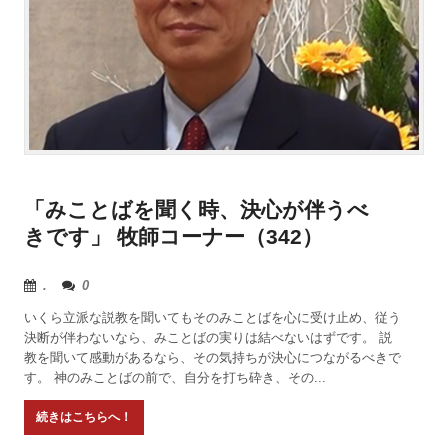
「みことばを聞く時、決心が伴うべ
きです」 牧師コーナー（342）
.
0
いくら立派な説教を聞いてもそのみことばを心に受け止め、従う
決断が伴わないなら、みことばの実りは結べないはずです。 説
教を聞いて感動があるなら、その気持ちが決心につながるべきで
す。 神のみことばの前で、自分を打ち砕き、その...