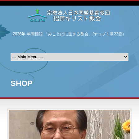
2026年 年間標語 「みことばに生きる教会」(ヤコブ１章22節）
SHOP