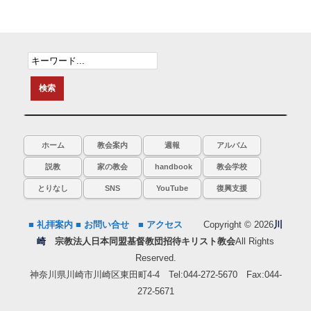
ホーム
教会案内
週報
アルバム
説教
家の教会
handbook
教会学校
とりなし
SNS
YouTube
復興支援
■ 礼拝案内
■ お問い合せ
■ アクセス
Copyright © 2026
川
崎
宗教法人日本同盟基督教団招待キリスト教会
All Rights
Reserved.
神奈川県川崎市川崎区東田町4-4 Tel:044-272-5670 Fax:044-
272-5671