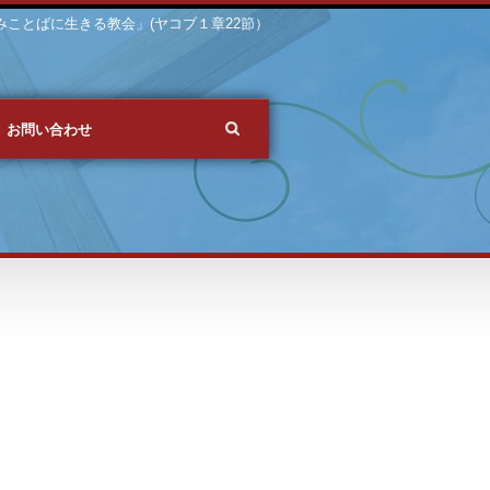
 「みことばに生きる教会」(ヤコブ１章22節）
お問い合わせ