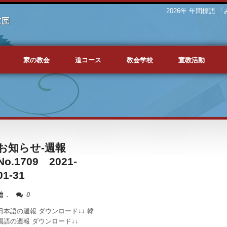
2026年 年間標語
家の教会
道コース
教会学校
宣教活動
お知らせ-週報
No.1709 2021-
01-31
.
0
日本語の週報 ダウンロード↓↓ 韓
国語の週報 ダウンロード↓↓