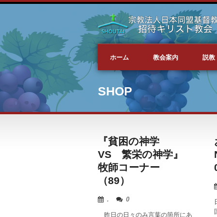
ホーム
教会案内
説教
SHOP
『貧困の神学
VS 繁栄の神学』
牧師コーナー
（89）
.
0
昨日の日々のみ言葉の箇所にあ