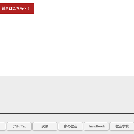
アルバム
説教
家の教会
handbook
教会学校