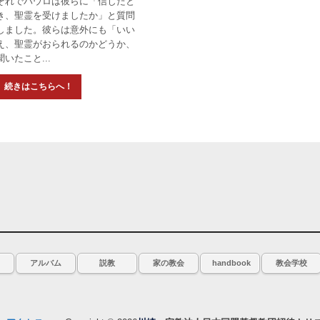
それでパウロは彼らに「信じたと
き、聖霊を受けましたか」と質問
しました。彼らは意外にも「いい
え、聖霊がおられるのかどうか、
聞いたこと...
アルバム
説教
家の教会
handbook
教会学校