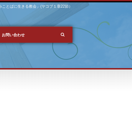
 「みことばに生きる教会」(ヤコブ１章22節）
お問い合わせ