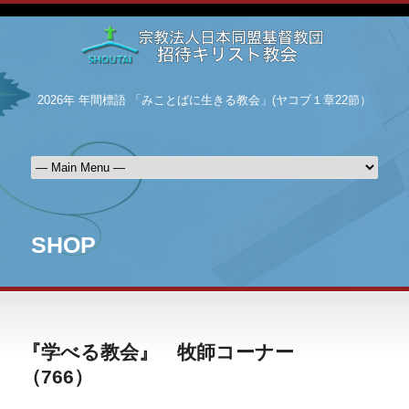
2026年 年間標語 「みことばに生きる教会」(ヤコブ１章22節）
SHOP
『学べる教会』 牧師コーナー
（766）