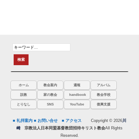
ホーム
教会案内
週報
アルバム
説教
家の教会
handbook
教会学校
とりなし
SNS
YouTube
復興支援
■ 礼拝案内
■ お問い合せ
■ アクセス
Copyright © 2026
川
崎
宗教法人日本同盟基督教団招待キリスト教会
All Rights
Reserved.