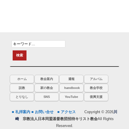
ホーム
教会案内
週報
アルバム
説教
家の教会
handbook
教会学校
とりなし
SNS
YouTube
復興支援
■ 礼拝案内
■ お問い合せ
■ アクセス
Copyright © 2026
川
崎
宗教法人日本同盟基督教団招待キリスト教会
All Rights
Reserved.