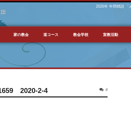
2026年 年間標語
家の教会
道コース
教会学校
宣教活動
59 2020-2-4
0