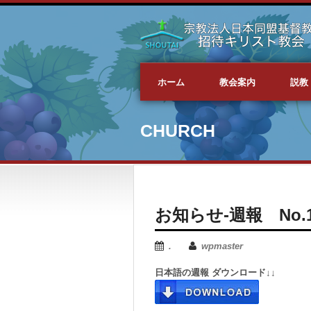
ホーム
教会案内
説教
CHURCH
お知らせ-週報 No.16
.
wpmaster
日本語の週報 ダウンロード↓↓