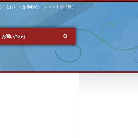
 「みことばに生きる教会」(ヤコブ１章22節）
お問い合わせ