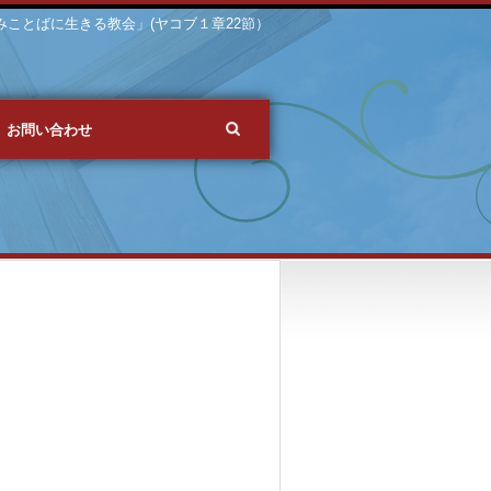
 「みことばに生きる教会」(ヤコブ１章22節）
お問い合わせ