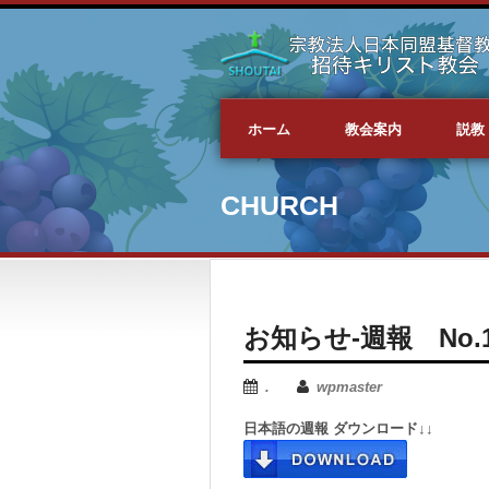
ホーム
教会案内
説教
CHURCH
お知らせ-週報 No.166
.
wpmaster
日本語の週報 ダウンロード↓↓