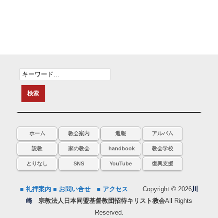
ホーム
教会案内
週報
アルバム
説教
家の教会
handbook
教会学校
とりなし
SNS
YouTube
復興支援
■ 礼拝案内
■ お問い合せ
■ アクセス
Copyright © 2026
川
崎
宗教法人日本同盟基督教団招待キリスト教会
All Rights
Reserved.