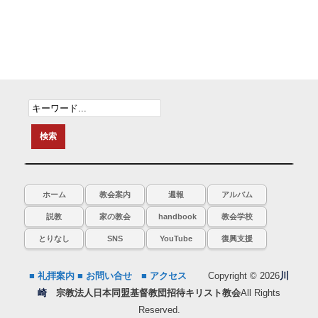
ホーム
教会案内
週報
アルバム
説教
家の教会
handbook
教会学校
とりなし
SNS
YouTube
復興支援
■ 礼拝案内
■ お問い合せ
■ アクセス
Copyright © 2026
川
崎
宗教法人日本同盟基督教団招待キリスト教会
All Rights
Reserved.