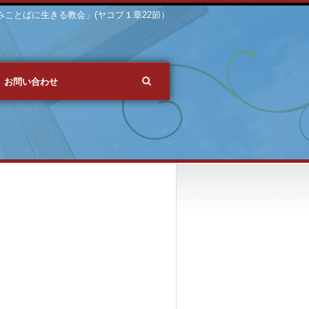
 「みことばに生きる教会」(ヤコブ１章22節）
お問い合わせ