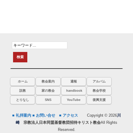
ホーム
教会案内
週報
アルバム
説教
家の教会
handbook
教会学校
とりなし
SNS
YouTube
復興支援
■ 礼拝案内
■ お問い合せ
■ アクセス
Copyright © 2026
川
崎
宗教法人日本同盟基督教団招待キリスト教会
All Rights
Reserved.