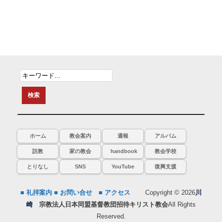
ホーム
教会案内
週報
アルバム
説教
家の教会
handbook
教会学校
とりなし
SNS
YouTube
復興支援
■ 礼拝案内
■ お問い合せ
■ アクセス
Copyright © 2026
川
崎
宗教法人日本同盟基督教団招待キリスト教会
All Rights
Reserved.