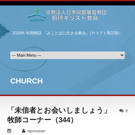
2026年 年間標語 「みことばに生きる教会」(ヤコブ１章22節）
CHURCH
「未信者とお会いしましょう」
0
牧師コーナー（344）
.
wpmaster