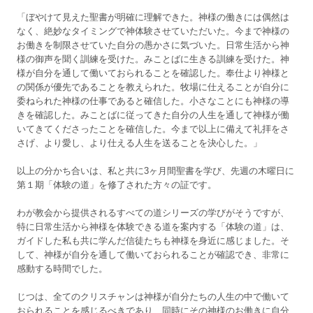
「ぼやけて見えた聖書が明確に理解できた。神様の働きには偶然は
なく、絶妙なタイミングで神体験させていただいた。今まで神様の
お働きを制限させていた自分の愚かさに気づいた。日常生活から神
様の御声を聞く訓練を受けた。みことばに生きる訓練を受けた。神
様が自分を通して働いておられることを確認した。奉仕より神様と
の関係が優先であることを教えられた。牧場に仕えることが自分に
委ねられた神様の仕事であると確信した。小さなことにも神様の導
きを確認した。みことばに従ってきた自分の人生を通して神様が働
いてきてくださったことを確信した。今まで以上に備えて礼拝をさ
さげ、より愛し、より仕える人生を送ることを決心した。」
以上の分かち合いは、私と共に3ヶ月間聖書を学び、先週の木曜日に
第１期「体験の道」を修了された方々の証です。
わが教会から提供されるすべての道シリーズの学びがそうですが、
特に日常生活から神様を体験できる道を案内する「体験の道」は、
ガイドした私も共に学んだ信徒たちも神様を身近に感じました。そ
して、神様が自分を通して働いておられることが確認でき、非常に
感動する時間でした。
じつは、全てのクリスチャンは神様が自分たちの人生の中で働いて
おられることを感じるべきであり、同時にその神様のお働きに自分