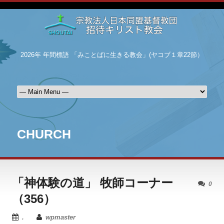
2026年 年間標語 「みことばに生きる教会」(ヤコブ１章22節）
CHURCH
「神体験の道」 牧師コーナー
0
（356）
.
wpmaster