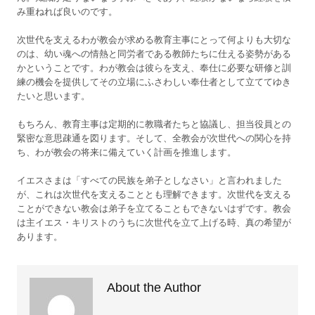
み重ねれば良いのです。
次世代を支えるわが教会が求める教育主事にとって何よりも大切な
のは、幼い魂への情熱と同労者である教師たちに仕える姿勢がある
かということです。わが教会は彼らを支え、奉仕に必要な研修と訓
練の機会を提供してその立場にふさわしい奉仕者として立ててゆき
たいと思います。
もちろん、教育主事は定期的に教職者たちと協議し、担当役員との
緊密な意思疎通を図ります。そして、全教会が次世代への関心を持
ち、わが教会の将来に備えていく計画を推進します。
イエスさまは「すべての民族を弟子としなさい」と言われました
が、これは次世代を支えることとも理解できます。次世代を支える
ことができない教会は弟子を立てることもできないはずです。教会
は主イエス・キリストのうちに次世代を立て上げる時、真の希望が
あります。
About the Author