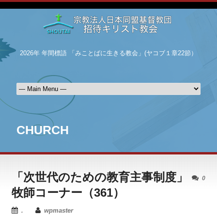
2026年 年間標語 「みことばに生きる教会」(ヤコブ１章22節）
CHURCH
「次世代のための教育主事制度」
0
牧師コーナー（361）
.
wpmaster