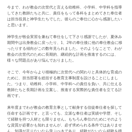
今まで、わが教会の次世代と言える幼稚科、小学科、中学科を指導
してきた教師たちと共に、責任をもって各科をまとめてきた奉仕者
は担当役員と神学生たちでした。彼らのご奉仕に心から感謝したい
と思います。
神学生が牧会実習を兼ねて奉仕をして下さり感謝でしたが、夏休み
期間中は出身教会に戻ったり、1、2年の奉仕後に他の奉仕教会に移
ったりする傾向がこの数年見られました。そのようなことで、わが
教会の次世代のために長期的、継続的な計画を推進するのには、
様々な問題点があり悩んでおりました。
そこで、今年からより積極的に次世代への関わりと具体的な育成の
ために、担当部署を総括する教育主事制度を設けることにしまし
た。つまり、幼稚科、小学科、中学科への責任を負い、共に仕える
教師たちと長期計画を立案し、推進する実際的な責任者を立てる計
画です。
来年度までわが教会の教育主事として献身する信徒奉仕者を探して
任命する計画です。と言っても、立派な奉仕者は実績や学歴、そし
て経験を持つ人材とも限りません。もちろん奉仕のためにそのよう
な資質が必要かも知れませんが、必ず求められる条件ではありませ
ん。知識が足りないなら学ぶべきであり、経験がないなら経験を積