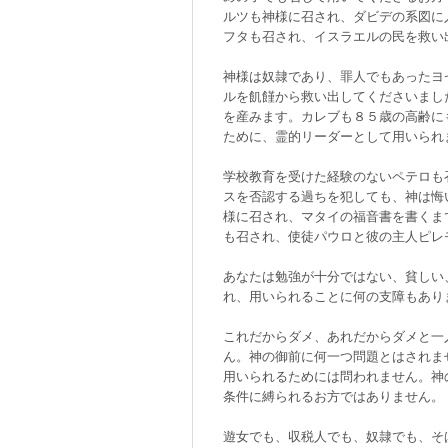
ルツも神様に召され、ダビデの系図に
フタも召され、イスラエルの民を救い
神様は奴隷であり、罪人でもあったヨ
ルを飢饉から救い出してくださいまし
を産みます。カレブも８５歳の高齢に
ために、霊的リーダーとして用いられ
学校教育を受けた経験のないペテロも
スを否認する過ちを犯しても、神は悔
様に召され、マタイの福音書を書くま
も召され、使徒パウロと彼の主人ピレ
あなたは勉強が十分ではない、貧しい
れ、用いられることに何の支障もあり
これだからダメ、あれだからダメと一
ん。神の御前に何一つ問題とはされま
用いられるためには問われません。神
条件に縛られるお方ではありません。
遊女でも、収税人でも、奴隷でも、そ