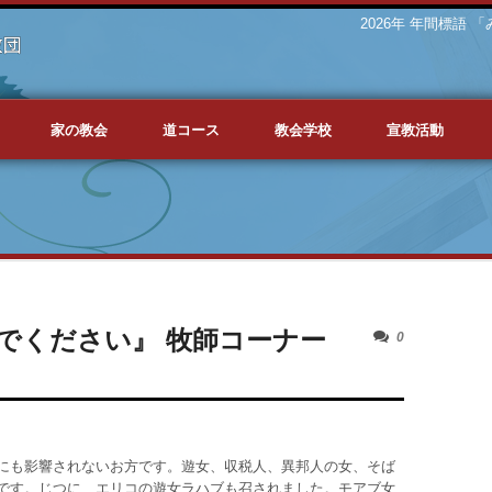
2026年 年間標語
家の教会
道コース
教会学校
宣教活動
でください』 牧師コーナー
0
にも影響されないお方です。遊女、収税人、異邦人の女、そば
です。じつに、エリコの遊女ラハブも召されました。モアブ女