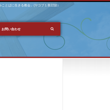
 「みことばに生きる教会」(ヤコブ１章22節）
お問い合わせ