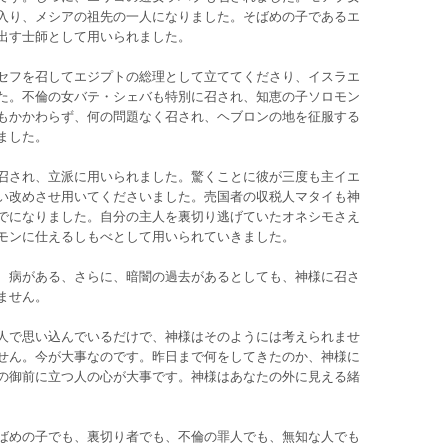
入り、メシアの祖先の一人になりました。そばめの子であるエ
出す士師として用いられました。
セフを召してエジプトの総理として立ててくださり、イスラエ
た。不倫の女バテ・シェバも特別に召され、知恵の子ソロモン
もかかわらず、何の問題なく召され、ヘブロンの地を征服する
ました。
召され、立派に用いられました。驚くことに彼が三度も主イエ
い改めさせ用いてくださいました。売国者の収税人マタイも神
でになりました。自分の主人を裏切り逃げていたオネシモさえ
モンに仕えるしもべとして用いられていきました。
、病がある、さらに、暗闇の過去があるとしても、神様に召さ
ません。
人で思い込んでいるだけで、神様はそのようには考えられませ
せん。今が大事なのです。昨日まで何をしてきたのか、神様に
の御前に立つ人の心が大事です。神様はあなたの外に見える緒
ばめの子でも、裏切り者でも、不倫の罪人でも、無知な人でも