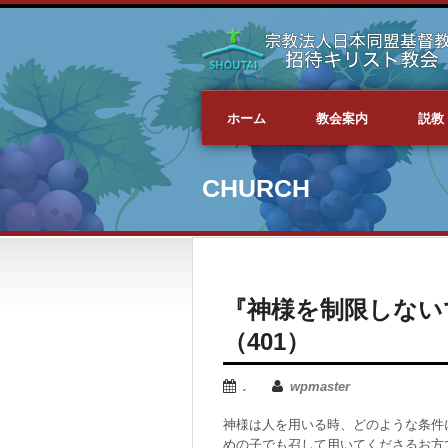
ホーム
教会案内
説教
CHURCH
『神様を制限しない
（401）
.
wpmaster
神様は人を用いる時、どのような条件
めの子でも召して用いてくださるお方