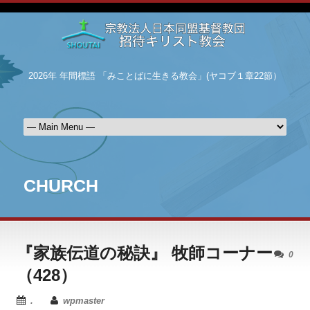
2026年 年間標語 「みことばに生きる教会」(ヤコブ１章22節）
CHURCH
『家族伝道の秘訣』 牧師コーナー
0
（428）
.
wpmaster