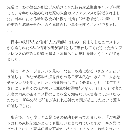
先週は、わが教会が創立以来続けてきた招待家族聖書キャンプを閉
じて、今年から始められた家の教会カンファレンスが開催されまし
た。日本における新約教会の回復を目指す10の教会が共に集い、主
の恵みと感動を分かち合う素晴らしい集会を開くことができまし
た。
日本の牧師3人と信徒1人の講師をはじめ、何よりもヒューストン
から送られた3人の信徒牧者が講師として奉仕してくださったカンフ
ァレンスの恵みは想像を超えた素晴らしい感動を味わうことができ
ました。
特に、キム・ジョンジン兄の「なぜ、牧者になるべきか？」とい
う証しは、みなが感動の涙を浮かべるモデル的な生き方で、大きな
チャレンジを受けました。信仰告白してすぐ牧者になり、10年間の
奉仕による多くの魂の救いは3回の牧場増殖となり、何よりも牧者ご
夫妻の両家が主イエス様のことを全く知らない未信者ばっかりだっ
たのに、10年の間に32名が救われる神の奇蹟が起こったという驚き
の証しでした。
集会後、もう少しキム兄にその秘訣を伺ってみました。「ご両親
をはじめ家族伝道がとっても難しいと言われていますが、キム兄は
どのようにして家族伝道が可能だったでしょうか？」お答えはとて