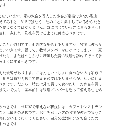
ます。
わせています。家の教会を導入した教会が定着できない理由
見てみると、VIPではなく、他のことに集中しているからだと
を捉えなくてはなりません。既に信じている方に焦点を合わせ
信じ、救われ、洗礼を受けるように努めるべきです。
いことが原則です。例外的な場合もありますが、牧場は教会な
ないべきです。従って、牧場メンバーが出かけてしまい、一家
げたり、または久しぶりに増殖した昔の牧場を訪ねて行って参
るようにするべきです。
えた愛餐があります。ごはんをいっしょに食べないのは家族で
。食事は負担を感じて備える必要はありませんが、互いに仕え
べきです。だから、時には外で買って食べたり、お弁当を買っ
は例外であり、基本的には牧場メンバーを想って備える心を込
うべきです。到底家で集えない状況には、カフェやレストラン
ことは最後の選択です。お年を召した方の牧場が教会で集うこ
集わないようにしてください。自分の生活を分かち合うため
るべきです。