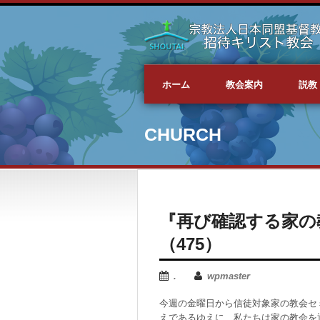
ホーム
教会案内
説教
CHURCH
『再び確認する家の
（475）
.
wpmaster
今週の金曜日から信徒対象家の教会セ
えであるゆえに、私たちは家の教会を