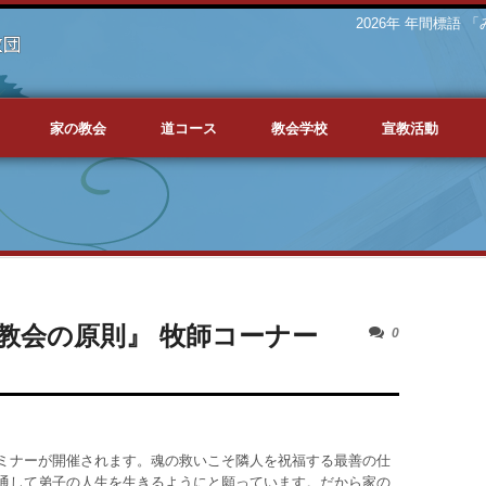
2026年 年間標語
家の教会
道コース
教会学校
宣教活動
教会の原則』 牧師コーナー
0
ミナーが開催されます。魂の救いこそ隣人を祝福する最善の仕
通して弟子の人生を生きるようにと願っています。だから家の