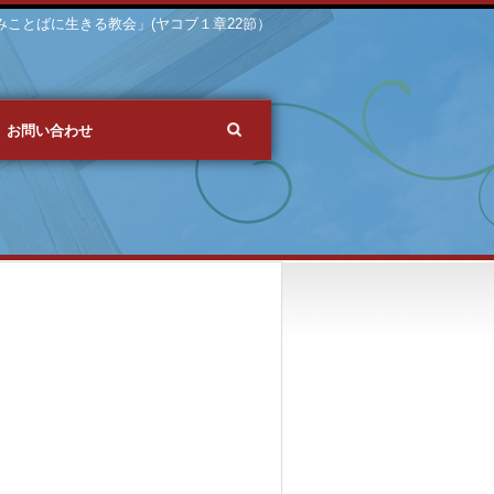
 「みことばに生きる教会」(ヤコブ１章22節）
お問い合わせ