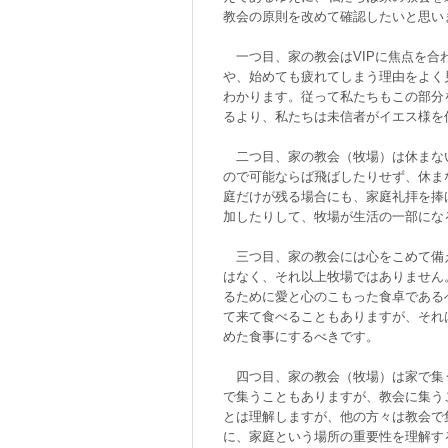
教会の原則を改めて確認したいと思い
一つ目、家の教会はVIPに焦点を合
や、始めても疲れてしまう理由をよく
わかります。従って私たちもこの部分
るより、私たちは未信者がイエス様を
二つ目、家の教会（牧場）は休まな
ので可能ならば飛ばしたりせず、休ま
庭だけが残る場合にも、家庭礼拝を捧
加したりして、牧場が生活の一部にな
三つ目、家の教会には心をこめて備
はなく、それ以上牧場ではありません
るために愛と心のこもった食卓である
て来て食べることもありますが、それ
めた食事にするべきです。
四つ目、家の教会（牧場）は家で集
で集うこともありますが、教会に集う
とは理解しますが、他の方々は教会で
に、家庭という場所の重要性を理解す