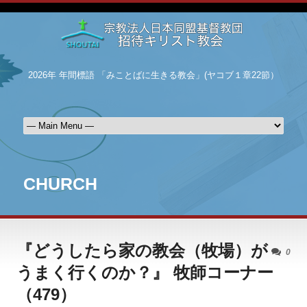
2026年 年間標語 「みことばに生きる教会」(ヤコブ１章22節）
CHURCH
『どうしたら家の教会（牧場）が
0
うまく行くのか？』 牧師コーナー
（479）