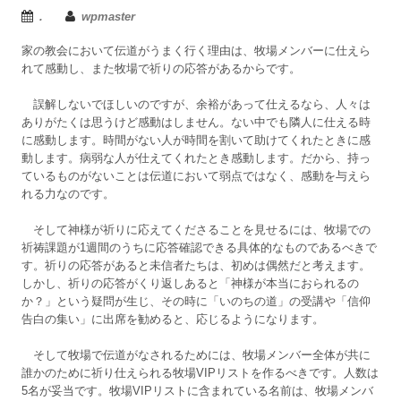
.
wpmaster
家の教会において伝道がうまく行く理由は、牧場メンバーに仕えら
れて感動し、また牧場で祈りの応答があるからです。
誤解しないでほしいのですが、余裕があって仕えるなら、人々は
ありがたくは思うけど感動はしません。ない中でも隣人に仕える時
に感動します。時間がない人が時間を割いて助けてくれたときに感
動します。病弱な人が仕えてくれたとき感動します。だから、持っ
ているものがないことは伝道において弱点ではなく、感動を与えら
れる力なのです。
そして神様が祈りに応えてくださることを見せるには、牧場での
祈祷課題が1週間のうちに応答確認できる具体的なものであるべきで
す。祈りの応答があると未信者たちは、初めは偶然だと考えます。
しかし、祈りの応答がくり返しあると「神様が本当におられるの
か？」という疑問が生じ、その時に「いのちの道」の受講や「信仰
告白の集い」に出席を勧めると、応じるようになります。
そして牧場で伝道がなされるためには、牧場メンバー全体が共に
誰かのために祈り仕えられる牧場VIPリストを作るべきです。人数は
5名が妥当です。牧場VIPリストに含まれている名前は、牧場メンバ