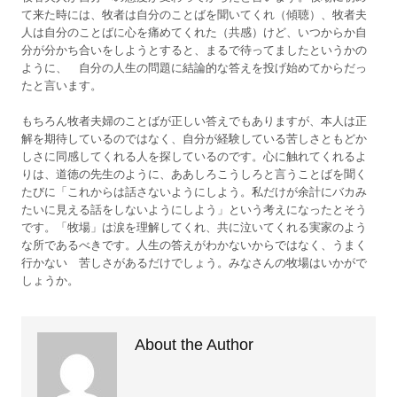
て来た時には、牧者は自分のことばを聞いてくれ（傾聴）、牧者夫
人は自分のことばに心を痛めてくれた（共感）けど、いつからか自
分が分かち合いをしようとすると、まるで待ってましたというかの
ように、 自分の人生の問題に結論的な答えを投げ始めてからだっ
たと言います。
もちろん牧者夫婦のことばが正しい答えでもありますが、本人は正
解を期待しているのではなく、自分が経験している苦しさともどか
しさに同感してくれる人を探しているのです。心に触れてくれるよ
りは、道徳の先生のように、ああしろこうしろと言うことばを聞く
たびに「これからは話さないようにしよう。私だけが余計にバカみ
たいに見える話をしないようにしよう」という考えになったとそう
です。「牧場」は涙を理解してくれ、共に泣いてくれる実家のよう
な所であるべきです。人生の答えがわかないからではなく、うまく
行かない 苦しさがあるだけでしょう。みなさんの牧場はいかがで
しょうか。
About the Author