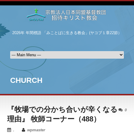
2026年 年間標語 「みことばに生きる教会」(ヤコブ１章22節）
CHURCH
『牧場での分かち合いが辛くなる
0
理由』 牧師コーナー（488）
.
wpmaster