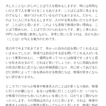
大したことない少しのことばで人を慰めもしますが、時には何気な
いひと言で人を傷つけることもあります。ことばとは目に見えるも
のでもなく、値がつけられているものでもありません。だから、こ
のように人に力を与えもしますが、人のやる気を削いだりもするの
が、ことばだと思います。このような意味で牧場が良い理由は、こ
とばで慰められ、ことばで力づけられるからです。新しく来られた
VIPたちが牧場に参加しながら、非常に良いと言うのは、分かち合い
（ことば）が与える魅力のためです。
世の中で今まで生きてきて、辛かった自分の話を聞いてくれる人は
いませんでしたが、牧場では自分がする話を聞いてくれる人がいる
という事実のゆえに、一週間を待ってついには牧場ですっきりと思
いを吐き出せるので、どれほど良いでしょうか。さらに些細な自分
の生活の取るに足りない話が祈祷課題になり、共に祈ってあげるた
びに信仰によって一歩を踏み出せる牧員たちは、牧場が好きになら
ない訳がありません。
ところでいつからか牧者や牧者夫人のことばが多くなり始め、牧場
に行くのが嫌になり、あるいは牧場に行くことは行くが、いつから
か牧場での分かち合いにためらいを感じたり、口がうまく開かなか
ったりします。その理由は次のようだと言います。それは、牧者や
牧者夫人が自分への態度が変わってからだと言います。牧場に初め