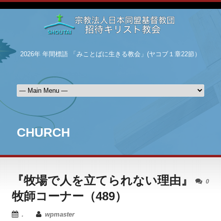
2026年 年間標語 「みことばに生きる教会」(ヤコブ１章22節）
CHURCH
『牧場で人を立てられない理由』
0
牧師コーナー（489）
.
wpmaster