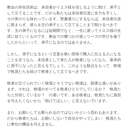
教会の存在目的は、未信者がイエス様を信じるように助け、弟子と
して立てることです。だから私たちは未信者伝道に全力を尽くし、
その実のりも味わっています。聖書通りにするならば、未信者伝道
に留まらず、彼らを主の弟子として立てることまで助けるべきで
す。主の弟子になるには短期間でなく、一生に渡ってイエス様の生
涯に似ていくものです。教会での幾つかの道シリーズの学びを修了
したからといって、弟子になるのではありません。
しかし、弟子になるという言葉を狭い意味で隣人に仕える人になる
ことを言うなら、未信者として来た人が牧者になったなら、基本的
に弟子になったと言えるでしょう。このような観点をもって、牧場
で牧員たちを続けて牧者として立てるべきです。
牧者が立てられていく牧場とそうでない牧場は、顕著な違いがあり
ます。それは、牧場のすべてを牧者ひとりでしているか？ 牧員た
ちと分担しているか？ の違いです。ある牧者は、牧員たちに負担
を与えたくないから「助けてほしい」と言えないでいます。
また、お願いしても断られるのではないかという恐れもあります。
だから牧者たちは、お願いしないで自分がやってしまい、牧員たち
に奉仕の機会を与えません。